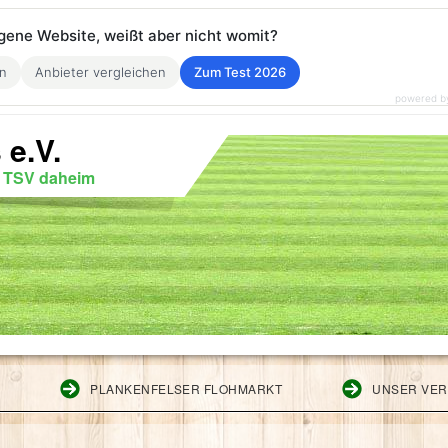
eigene Website, weißt aber nicht womit?
en
Anbieter vergleichen
Zum Test 2026
powered b
 e.V.
r TSV daheim
G
PLANKENFELSER FLOHMARKT
UNSER VER