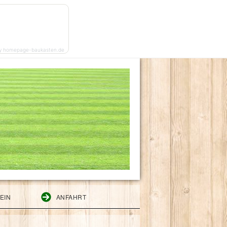
y homepage-baukasten.de
EIN
ANFAHRT