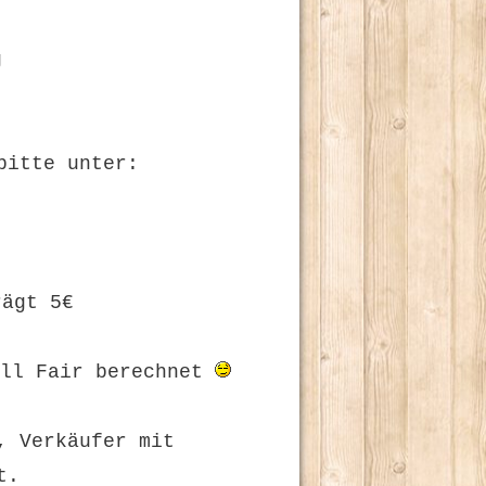
g
bitte unter:
rägt 5€
all Fair berechnet
, Verkäufer mit
t.