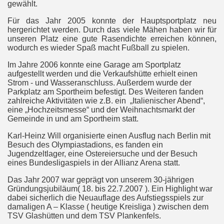
gewählt.
Für das Jahr 2005 konnte der Hauptsportplatz neu
hergerichtet werden. Durch das viele Mähen haben wir für
unseren Platz eine gute Rasendichte erreichen können,
wodurch es wieder Spaß macht Fußball zu spielen.
Im Jahre 2006 konnte eine Garage am Sportplatz
aufgestellt werden und die Verkaufshütte erhielt einen
Strom - und Wasseranschluss. Außerdem wurde der
Parkplatz am Sportheim befestigt. Des Weiteren fanden
zahlreiche Aktivitäten wie z.B. ein
„Italienischer Abend“,
eine „Hochzeitsmesse“ und der Weihnachtsmarkt der
Gemeinde in und am Sportheim statt.
Karl-Heinz Will organisierte einen Ausflug nach Berlin mit
Besuch des Olympiastadions, es fanden ein
Jugendzeltlager, eine Ostereiersuche und der Besuch
eines Bundesligaspiels in der Allianz Arena statt.
Das Jahr 2007 war geprägt von unserem 30-jährigen
Gründungsjubiläum( 18. bis 22.7.2007 ). Ein Highlight war
dabei sicherlich die Neuauflage des Aufstiegsspiels zur
damaligen A – Klasse ( heutige Kreisliga ) zwischen dem
TSV Glashütten und dem TSV Plankenfels.