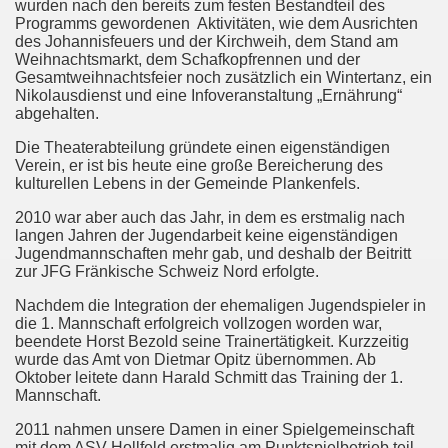
wurden nach den bereits zum festen Bestandteil des
Programms gewordenen
Aktivitäten, wie dem Ausrichten
des Johannisfeuers und der Kirchweih, dem Stand am
Weihnachtsmarkt, dem Schafkopfrennen und der
Gesamtweihnachtsfeier noch zusätzlich ein Wintertanz, ein
Nikolausdienst und eine Infoveranstaltung „Ernährung“
abgehalten.
Die Theaterabteilung gründete einen eigenständigen
Verein, er ist bis heute eine große Bereicherung des
kulturellen Lebens in der Gemeinde Plankenfels.
2010 war aber auch das Jahr, in dem es erstmalig nach
langen Jahren der Jugendarbeit keine eigenständigen
Jugendmannschaften mehr gab, und deshalb der Beitritt
zur JFG Fränkische Schweiz Nord erfolgte.
Nachdem die Integration der ehemaligen Jugendspieler in
die 1. Mannschaft erfolgreich vollzogen worden war,
beendete Horst Bezold seine Trainertätigkeit. Kurzzeitig
wurde das Amt von Dietmar Opitz übernommen. Ab
Oktober leitete dann Harald Schmitt das Training der 1.
Mannschaft.
2011 nahmen unsere Damen in einer Spielgemeinschaft
mit dem ASV Hollfeld erstmalig am Punktspielbetrieb teil