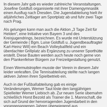
In diesem Jahr gab es wieder zahlreiche Veranstaltungen.
Josefine Goldfuß organisierte mit ihrer Damengymnastik
einen Ausflug nach Dresden. Die Jugendabteilung hielt ihr
alljährliches Zeltlager am Sportplatz ab und fuhr zwei Tage
nach Prag.
Als gelungen kann man auch die Aktion „3 Tage Zeit für
Helden“, eine Initiative von Bayern 3 und des
Kreisjugendrings, bezeichnen. Es wurde mit Unterstützung
der Gemeinde ( Bgm. Luise Goldfuß u. Jugendbeauftragter
Karl-Heinz Will) ein Beach Volleyballfeld und ein
überdachter Grillplatz als Ergänzung zu unserer Sporthütte
erstellt. Diese Bauten werden auch heute noch gerne von
den Plankenfelser Bürgern zur Freizeitgestaltung genutzt.
Einen Wermutstropfen musste der Verein in diesem Jahr
leider verkraften. Die Tennisabteilung stellte nach langen
aktiven Jahren ihren Spielbetrieb ein.
Auch in der Fußballabteilung gab es einige
Veränderungen, Werner Taut löste den langjährigen
Spielleiter Werner Liebisch ab. Zur neuen Serie übernahm
schließlich Horst Bezold als Trainer die 1. Mannschaft, die
sich auf Grund der hervorragenden Jugendarbeit in den
vorangegangenen Jahren überwiegend aus