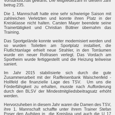
Vorstandschaft gewählt. Die Mitgliederzahl in diesem Jahr
betrug 235.
Die 1. Mannschaft hatte eine sehr schwierige Saison mit
zahlreichen Verletzten und konnte ihren Platz in der
Kreisklasse nicht halten. Carsten Mayer beendete seine
Trainertätigkeit und Christian Büttner übernahm das
Training.
Das Sportgelände konnte weiter modernisiert werden und
so wurden Toiletten am Sportplatz installiert, die
Flutlichtanlage erhielt neue Strahler, in den Torräumen
wurde ein neuer Rollrasen verlegt. Das Vordach am
Sportheim wurde fertiggestellt und die Heizung teilweise
saniert.
Im Jahr 2015 stabilisierte sich durch die gute
Zusammenarbeit mit der Raiffeisenbank Waischenfeld -
Hollfeld die finanzielle Lage des TSV.
Um uns die
Förderfähigkeit zu erhalten, musste nach Aufforderung
durch den BLSV der Mindestmitgliedsbeitragsatz erhöht
werden.
Hervorzuheben in diesem Jahr waren die Damen des TSV,
ihre 1. Mannschaft schaffte unter ihrem Trainer Stefan
Poser den Aufstieg in
die Kreisliga und auch die U 17