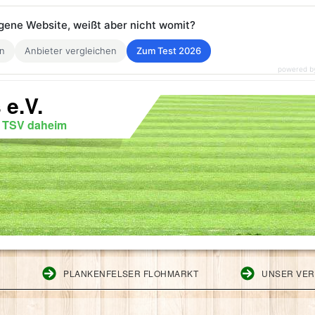
eigene Website, weißt aber nicht womit?
en
Anbieter vergleichen
Zum Test 2026
powered b
 e.V.
r TSV daheim
G
PLANKENFELSER FLOHMARKT
UNSER VER