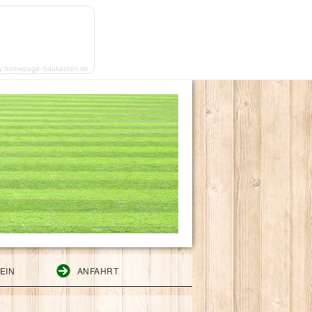
y homepage-baukasten.de
EIN
ANFAHRT