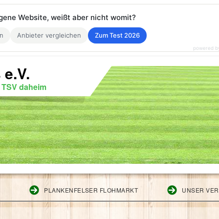
eigene Website, weißt aber nicht womit?
en
Anbieter vergleichen
Zum Test 2026
powered b
 e.V.
r TSV daheim
G
PLANKENFELSER FLOHMARKT
UNSER VER