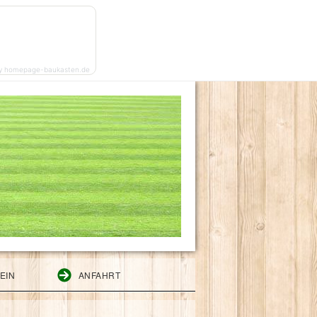
y homepage-baukasten.de
EIN
ANFAHRT